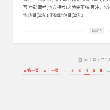
否 重新備考(地方特考)之動機不強 專注力欠
舊題目(筆記) 不做新題目(筆記)
MORE
第 4 頁 / 共 1
« 第一頁
« 上一頁
...
2
3
4
5
6
...