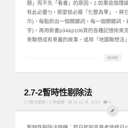
題」而不先「看書」的原因。2.如果這個理論
有此必要?)，那麼就必需「化整為零」，將它再
示)，每點抓出一個關鍵詞，每一個關鍵詞，
字)，再用新書p34&p106頁的各種記憶術
來聯想成有意義的故事，或用「地圖聯想法
MORE
2.7-2暫時性剔除法
2.7逐次剔除
/
2.申論題
15 11 月, 2014
0
暫時性剔除法時機：即日起到高普考放榜日(082