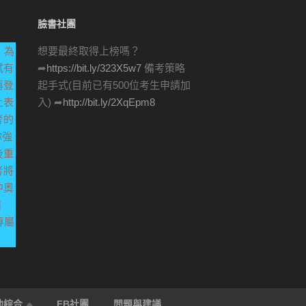
臉書社團
，為
想要最終取得上榜嗎？
試有
➦
https://bit.ly/323X5w7
備考策略
再登
起手式(目前已有500位考生申請加
上表
入) ➦
http://bit.ly/2XqEpm8
考的
你強
後重
考將
中奧
結
專屬
他綜合
FB社團
問題與建議