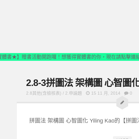
實體書★】贈書活動開跑囉！想獲得實體書的你，現在請點擊連
2.8-3拼圖法 架構圖 心智圖
2.8其他(含檢核表)
/
2.申論題
15 11 月, 2014
0
拼圖法 架構圖 心智圖化 Yiling Kao的【拼圖法】