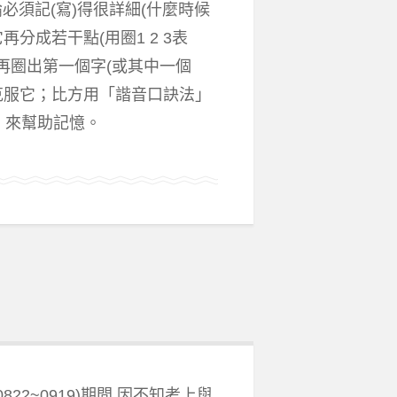
必須記(寫)得很詳細(什麼時候
分成若干點(用圈1 2 3表
再圈出第一個字(或其中一個
來克服它；比方用「諧音口訣法」
」來幫助記憶。
2~0919)期間 因不知考上與