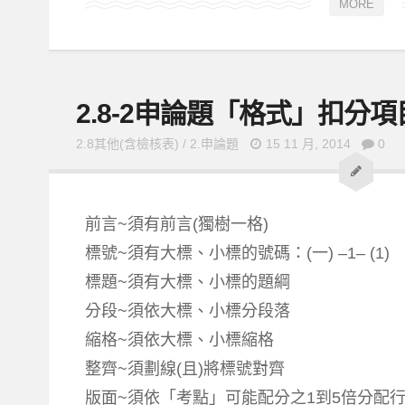
MORE
2.8-2申論題「格式」扣分
2.8其他(含檢核表)
/
2.申論題
15 11 月, 2014
0
前言~須有前言(獨樹一格)
標號~須有大標、小標的號碼：(一) –1– (1)
標題~須有大標、小標的題綱
分段~須依大標、小標分段落
縮格~須依大標、小標縮格
整齊~須劃線(且)將標號對齊
版面~須依「考點」可能配分之1到5倍分配