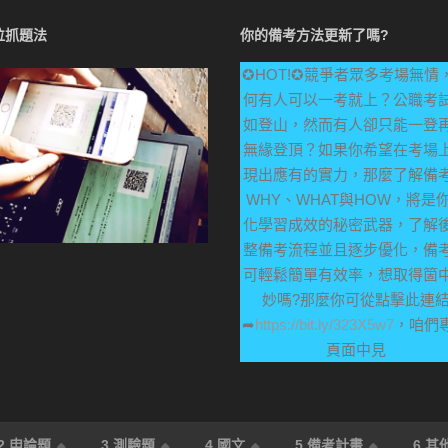
位抓題法
你的備考方法更新了嗎?
✪HOT!✪競爭者眾多考場無情
何有人可以一考就上？公職考
如登山，然而有人卻只能一登
無緣登頂？如果你希望在考場
現出應有的實力，那麼了解備
WHY、WHAT與HOW，將是
化學習成效的秘密武器，了解
整備考流程並且逐步優化，備
可輕鬆簡單有效率，想取得箇
妙嗎?那麼你可從點擊此連
➦
https://bit.ly/323X5w7
，咱們
頁面中見
2.申論題
3.測驗題
4.國文
5.備考計畫
6.其