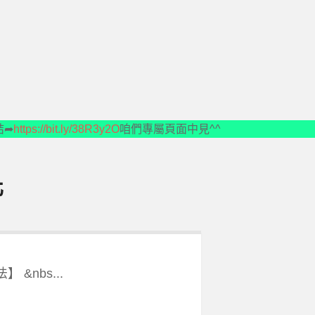
結➦
https://bit.ly/38R3y2O
咱們專屬頁面中見^^
化
 &nbs...