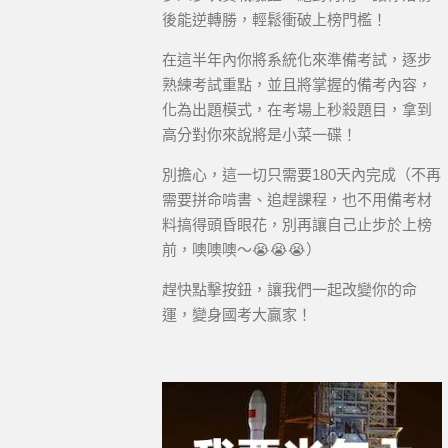
後能逆轉勝，輕鬆衝破上榜門檻！
在這半年內你將系統化來準備考試，逐步
熟練考試重點，並且將掌握的備考內容，
化為出題模式，在考場上秒殺題目，拿到
高分對你來說將是小菜一碟！
別擔心，這一切只需要180天內完成（不再
需要拼命啃書、追趕課程，也不用備考材
料搞得頭昏眼花，別再讓自己止步於上榜
前，噢噢噢～😭😭😭）
趕快點擊按鈕，讓我們一起改變你的命
運，變身國考大贏家！