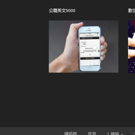
公職英文5000
數
講師群
首頁
1.總論