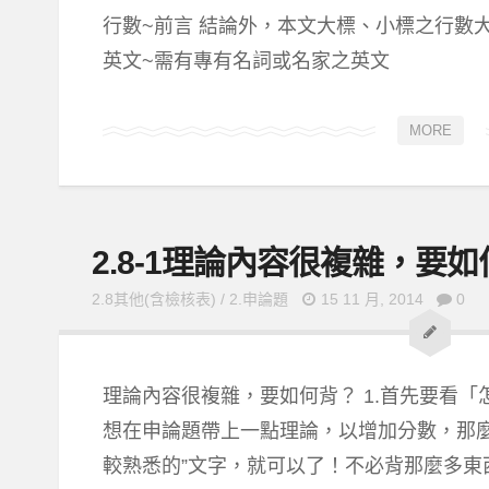
行數~前言 結論外，本文大標、小標之行數
英文~需有專有名詞或名家之英文
MORE
2.8-1理論內容很複雜，要
2.8其他(含檢核表)
/
2.申論題
15 11 月, 2014
0
理論內容很複雜，要如何背？ 1.首先要看「
想在申論題帶上一點理論，以增加分數，那麼
較熟悉的”文字，就可以了！不必背那麼多東