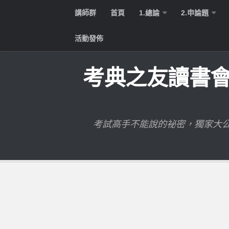
TEST95709
講師群
首頁
1.總論
2.申論題
活動發佈
考典之友讀書
考試高手不能說的祕密，獨家大公