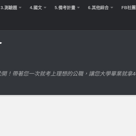
3.測驗題
4.國文
5.備考計畫
6.其他綜合
FB社團
會
開！帶著您一次就考上理想的公職，讓您大學畢業就拿4