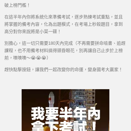
破上榜門檻！
在這半年內你將系統化來準備考試，逐步熟練考試重點，並且
將掌握的備考內容，化為出題模式，在考場上秒殺題目，拿到
高分對你來說將是小菜一碟！
別擔心，這一切只需要180天內完成（不再需要拼命啃書、追趕
課程，也不用備考材料搞得頭昏眼花，別再讓自己止步於上榜
前，噢噢噢～😭😭😭）
趕快點擊按鈕，讓我們一起改變你的命運，變身國考大贏家！