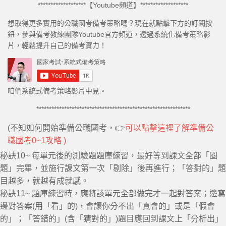
4.國文
*******************【Youtube頻道】*******************
4.1作文
想取得更多實用的公職國考備考策略嗎？現在就點擊下方的訂閱按
鈕，參與備考教練團隊Youtube官方頻道，透過系統化備考策略影
4.2公文
片，輕鬆提升自己的備考實力！
4.3其他
5.備考計畫
咱們系統式備考策略影片中見。
5.1正規備考計畫
5.2非正規備考計畫
*************************************************************
5.3重整備考計畫
(不知如何開始準備公職國考，👉
可以點擊這裡了解準備公
職國考0~1攻略 )
5.4其他
秘訣10~ 每單元後的測驗題題庫練習，最好等到課文全部「圈
6.其他綜合
題」完畢，並施行課文第一次「剔除」後再進行；「答對的」題
6.1英文
目越多，就越有成就感。
秘訣11~ 題庫練習時，應將該單元全部做完才一起對答案；邊寫
6.2共同科
邊對答案(用「看」的)，會讓你分不出「真會的」或是「假會
6.4有用資源
的」；「答錯的」(含「猜對的」)題目應回到課文上「分析出」