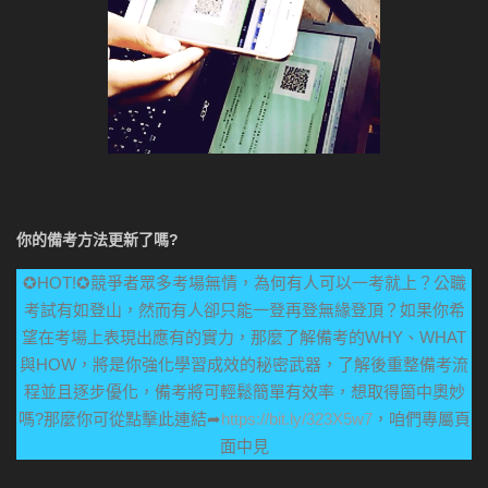
你的備考方法更新了嗎?
✪HOT!✪競爭者眾多考場無情，為何有人可以一考就上？公職
考試有如登山，然而有人卻只能一登再登無緣登頂？如果你希
望在考場上表現出應有的實力，那麼了解備考的WHY、WHAT
與HOW，將是你強化學習成效的秘密武器，了解後重整備考流
程並且逐步優化，備考將可輕鬆簡單有效率，想取得箇中奧妙
嗎?那麼你可從點擊此連結➦
https://bit.ly/323X5w7
，咱們專屬頁
面中見