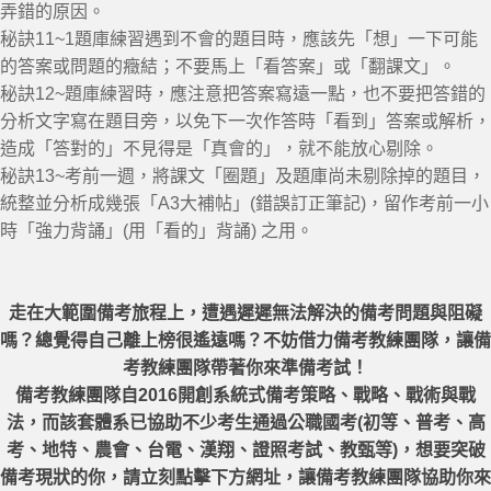
6.5課後心得
弄錯的原因。
秘訣11~1題庫練習遇到不會的題目時，應該先「想」一下可能
FB社團
的答案或問題的癥結；不要馬上「看答案」或「翻課文」。
問題與建議
秘訣12~題庫練習時，應注意把答案寫遠一點，也不要把答錯的
七張禮拜堂讀書會
分析文字寫在題目旁，以免下一次作答時「看到」答案或解析，
造成「答對的」不見得是「真會的」，就不能放心剔除。
活動發佈
秘訣13~考前一週，將課文「圈題」及題庫尚未剔除掉的題目，
統整並分析成幾張「A3大補帖」(錯誤訂正筆記)，留作考前一小
時「強力背誦」(用「看的」背誦) 之用。
走在大範圍備考旅程上，
遭遇遲遲無法解決的備考問題與阻礙
嗎？總覺得自己離上榜很遙遠嗎？不妨借力備考教練團隊，讓備
考教練團隊帶著你來準備考試！
備考教練團隊自2016開創系統式備考策略、戰略、戰術與戰
法，而該套體系已協助不少考生通過公職國考(初等、普考、高
考、地特、農會、台電、漢翔、證照考試、教甄等)，想要突破
備考現狀的你，請立刻點擊下方網址，讓備考教練團隊協助你來