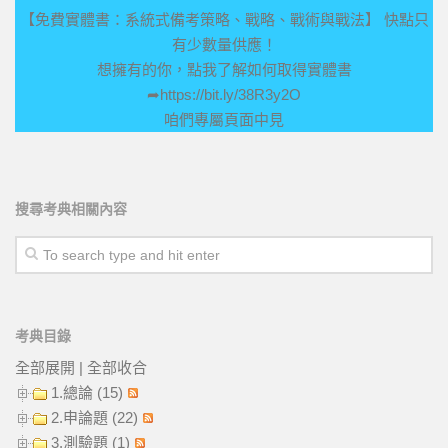
【免費實體書：系統式備考策略、戰略、戰術與戰法】 快點只
有少數量供應！
想擁有的你，點我了解如何取得實體書
➦
https://bit.ly/38R3y2O
咱們專屬頁面中見
搜尋考典相關內容
考典目錄
全部展開
|
全部收合
1.總論 (15)
2.申論題 (22)
3.測驗題 (1)