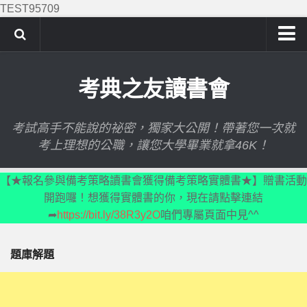
TEST95709
講師群
考典之友讀書會
首頁
1.總論
考試高手不能說的祕密，獨家大公開！帶著您一次就
1.1陳老師的話
考上理想的公職，讓您大學畢業就拿46K！
1.2 上榜名單、推介與心得
【★報名參與備考策略讀書會獲得備考策略實體書★】贈書活動
1.3黃金密碼
開跑囉！想獲得實體書的你，現在請點擊連結
1.4考典的主義
➦
https://bit.ly/38R3y2O
咱們專屬頁面中見^^
1.5考典的原則
1.6推薦的話
題庫解題
2.申論題
2.1理念