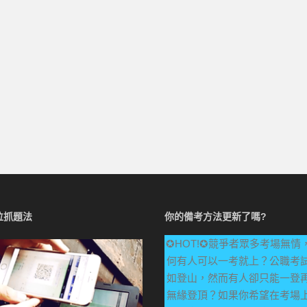
位抓題法
你的備考方法更新了嗎?
✪HOT!✪競爭者眾多考場無情
何有人可以一考就上？公職考
如登山，然而有人卻只能一登
無緣登頂？如果你希望在考場