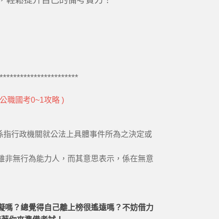
片，輕鬆提升自己的備考實力！
***********************
職國考0~1攻略 )
，係指行政機關就公法上具體事件所為之決定或
」
雖非無行為能力人，而其意思表示，係在無意
礙嗎？總覺得自己離上榜很遙遠嗎？不妨借力