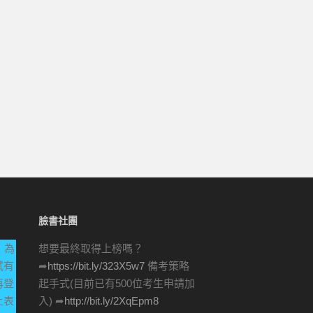
臉書社團
，為
想要最終取得上榜嗎？
試有
➦
https://bit.ly/323X5w7
備考策略
再登
起手式(目前已有500位考生申請加
上表
入) ➦
http://bit.ly/2XqEpm8