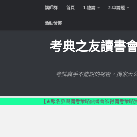
TEST95709
講師群
首頁
1.總論
2.申論題
活動發佈
考典之友讀書
考試高手不能說的祕密，獨家大公
【★報名參與備考策略讀書會獲得備考策略