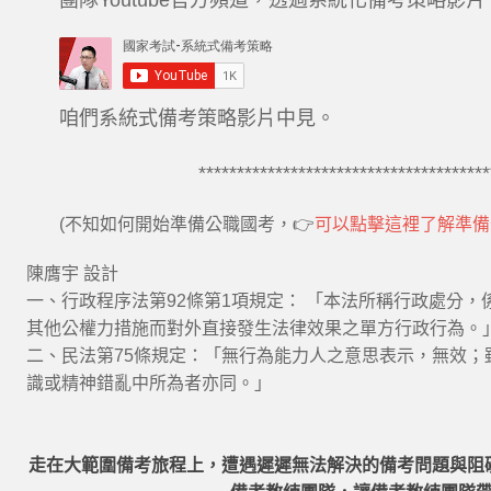
團隊Youtube官方頻道，透過系統化備考策略影
咱們系統式備考策略影片中見。
**************************************
(不知如何開始準備公職國考，👉
可以點擊這裡了解準備公
陳膺宇 設計
一、行政程序法第92條第1項規定： 「本法所稱行政處分
其他公權力措施而對外直接發生法律效果之單方行政行為。
二、民法第75條規定：「無行為能力人之意思表示，無效；
識或精神錯亂中所為者亦同。」
走在大範圍備考旅程上，
遭遇遲遲無法解決的備考問題與阻