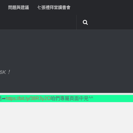
問題與建議
七張禮拜堂讀書會
6K！
結➦
https://bit.ly/38R3y2O
咱們專屬頁面中見^^