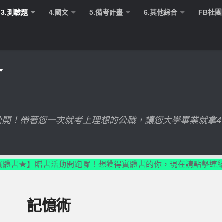
3.測驗題
4.國文
5.備考計畫
6.其他綜合
FB社團
會
開！帶著您一次就考上理想的公職，讓您大學畢業就拿4
實體書★】贈書活動開跑囉！想獲得實體書的你，現在請點擊連
記憶術